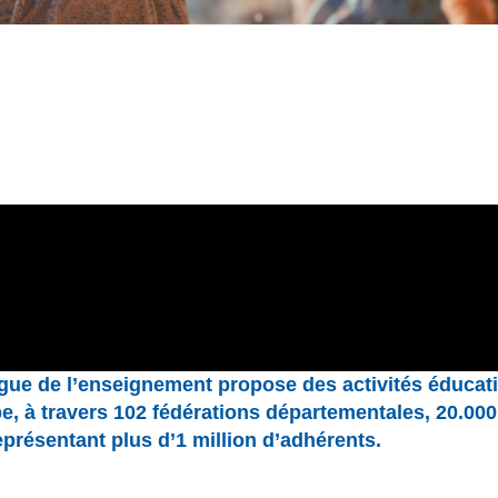
gue de l’enseignement propose des activités éducati
oupe, à travers 102 fédérations départementales, 20.00
résentant plus d’1 million d’adhérents.