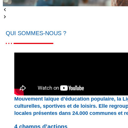
QUI SOMMES-NOUS ?
Mouvement laïque d’éducation populaire, la Li
culturelles, sportives et de loisirs. Elle regr
locales présentes dans 24.000 communes et rep
4 champs d’actions