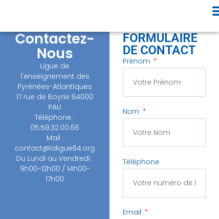
Contactez-
FORMULAIRE
DE CONTACT
Nous
Prénom
Ligue de
l'enseignement des
Pyrénées-Atlantiques
17 rue de Boyrie 64000
PAU
Nom
Téléphone :
05.59.32.00.66
Mail :
contact@laligue64.org
Du Lundi au Vendredi :
Téléphone
9h00-12h00 / 14h00-
17h00
Email